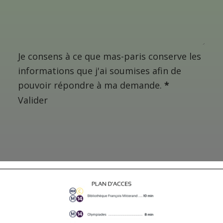
Je consens à ce que mas-paris conserve les
informations que j'ai soumises afin de
pouvoir répondre à ma demande.
*
Valider